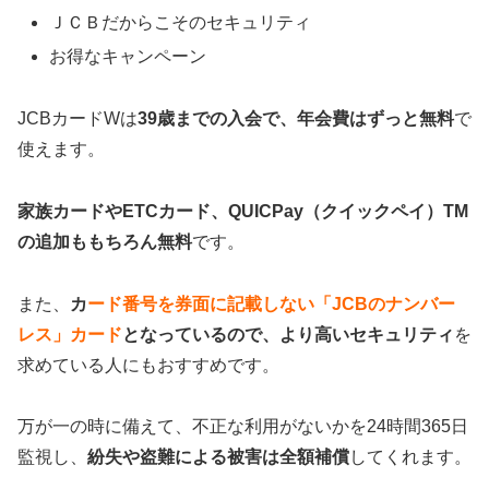
ＪＣＢだからこそのセキュリティ
お得なキャンペーン
JCBカードWは
39歳までの入会で、年会費はずっと無料
で
使えます。
家族カードやETCカード、QUICPay（クイックペイ）TM
の追加ももちろん無料
です。
また、
カ
ード番号を券面に記載しない「JCBのナンバー
レス」カード
となっているので、より高いセキュリティ
を
求めている人にもおすすめです。
万が一の時に備えて、不正な利用がないかを24時間365日
監視し、
紛失や盗難による被害は全額補償
してくれます。