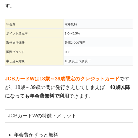
す。
年会費
永年無料
ポイント還元率
1.0〜5.5%
海外旅行保険
最高2,000万円
国際ブランド
JCB
申し込み対象
18歳以上39歳以下
JCBカードWは18歳～39歳限定のクレジットカード
です
が、18歳～39歳の間に発行さえしてしまえば、
40歳以降
になっても年会費無料で利用
できます。
JCBカードWの特徴・メリット
年会費がずっと無料