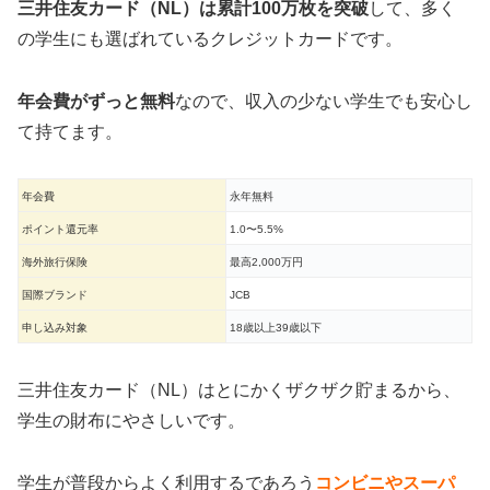
三井住友カード（NL）は累計100万枚を突破
して、多く
の学生にも選ばれているクレジットカードです。
年会費がずっと無料
なので、収入の少ない学生でも安心し
て持てます。
年会費
永年無料
ポイント還元率
1.0〜5.5%
海外旅行保険
最高2,000万円
国際ブランド
JCB
申し込み対象
18歳以上39歳以下
三井住友カード（NL）はとにかくザクザク貯まるから、
学生の財布にやさしいです。
学生が普段からよく利用するであろう
コンビニやスーパ