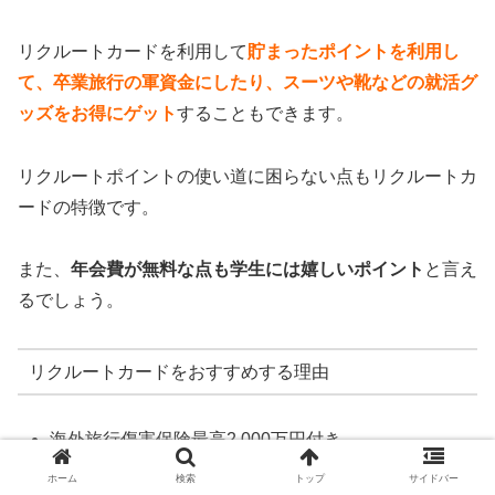
リクルートカードを利用して
貯まったポイントを利用し
て、卒業旅行の軍資金にしたり、スーツや靴などの就活グ
ッズをお得にゲット
することもできます。
リクルートポイントの使い道に困らない点もリクルートカ
ードの特徴です。
また、
年会費が無料な点も学生には嬉しいポイント
と言え
るでしょう。
リクルートカードをおすすめする理由
海外旅行傷害保険最高2,000万円付き
年会費を気にせず持てる
ホーム
検索
トップ
サイドバー